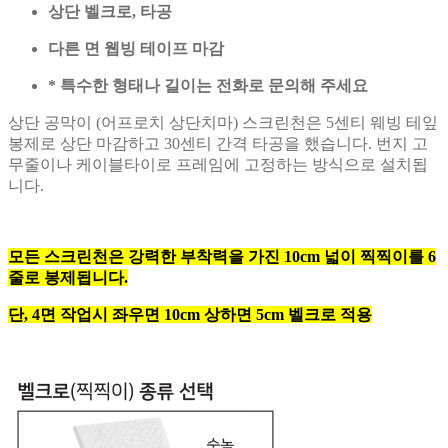
상단 벨크로, 타공
마,
상
다른 면 웹빙 테이프 마감
단
공
* 특수한 형태나 길이는 전화로 문의해 주세요
튀
상단 공막이 (어프로치 상단치마) 스크린천은 5센티 웨빙 테잎
임
봉제로 상단 마감하고 30센티 간격 타공을 했습니다. 번지 고
방
무줄이나 케이블타이로 프레임에 고정하는 방식으로 설치됩
지
니다.
막
수
량
모든 스크린천은 강력한 부착력을 가진 10cm 넓이 찍찍이를 6
줄로 봉제됩니다.
단,
4면
작업시 좌우면 10cm 상하면 5cm 벨크로 적용