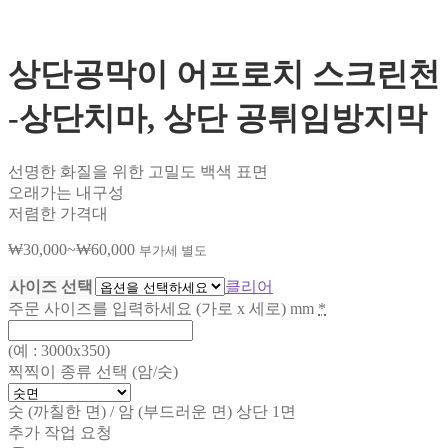
상단공막이 어프로치 스크린천
-상단치마, 상단 공튀임방지막
선명한 화질을 위한 고밀도 백색 표면
오래가는 내구성
저렴한 가격대
₩
30,000
~
₩
60,000
가
부가세 별도
격
사이즈 선택
클리어
범
주문 사이즈를 입력하세요 (가로 x 세로) mm
*
위:
₩30,000~₩60,000
(예 : 3000x350)
찍찍이 종류 선택 (암/숫)
숫 (까칠한 면) / 암 (부드러운 면) 상단 1면
추가 작업 요청