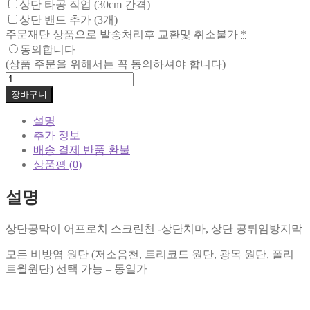
상단 타공 작업 (30cm 간격)
상단 밴드 추가 (3개)
주문재단 상품으로 발송처리후 교환및 취소불가
*
동의합니다
(상품 주문을 위해서는 꼭 동의하셔야 합니다)
상
단
장바구니
공
설명
막
추가 정보
이
배송 결제 반품 환불
어
상품평 (0)
프
로
설명
치
스
크
상단공막이 어프로치 스크린천 -상단치마, 상단 공튀임방지막
린
천
모든 비방염 원단 (저소음천, 트리코드 원단, 광목 원단, 폴리
-
트윌원단) 선택 가능 – 동일가
상
단
치